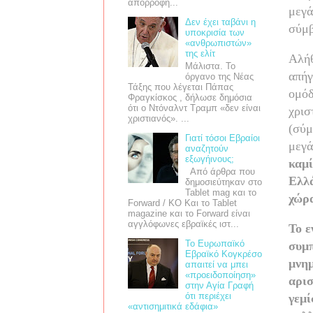
απορροφή...
μεγά
Δεν έχει ταβάνι η
σύμβ
υποκρισία των
«ανθρωπιστών»
της ελίτ
Αλήθ
Μάλιστα. Το
απήγ
όργανο της Νέας
Τάξης που λέγεται Πάπας
ομόδ
Φραγκίσκος , δήλωσε δημόσια
ότι ο Ντόναλντ Τραμπ «δεν είναι
χρισ
χριστιανός». ...
(σύμ
Γιατί τόσοι Εβραίοι
μεγά
αναζητούν
εξωγήινους;
καμί
Από άρθρα που
Ελλά
δημοσιεύτηκαν στο
Tablet mag και το
χώρα
Forward / ΚΟ Και το Tablet
magazine και το Forward είναι
αγγλόφωνες εβραϊκές ιστ...
Το ε
Το Ευρωπαϊκό
συμπ
Εβραϊκό Κογκρέσο
μνημ
απαιτεί να μπει
«προειδοποίηση»
αρισ
στην Αγία Γραφή
ότι περιέχει
γεμί
«αντισημιτικά εδάφια»