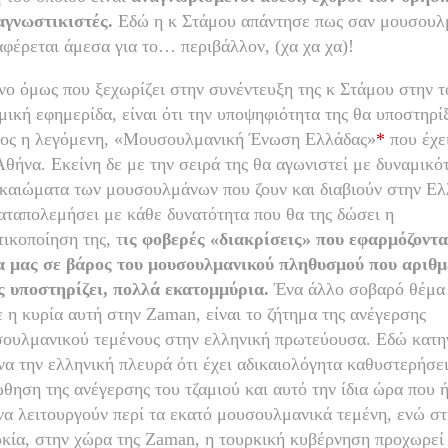
αγνωστικιστές.
Εδώ η κ Στάμου απάντησε πως σαν μουσουλ
αφέρεται άμεσα για το… περιβάλλον, (χα χα χα)!
νο όμως που ξεχωρίζει στην συνέντευξη της κ Στάμου στην 
μική εφημερίδα, είναι ότι την υποψηφιότητα της θα υποστηρί
ος η λεγόμενη, «Μουσουλμανική Ένωση Ελλάδας»
*
που έχε
Αθήνα. Εκείνη δε με την σειρά της θα αγωνιστεί με δυναμικότ
ικαιώματα των μουσουλμάνων που ζουν και διαβιούν στην Ελ
αταπολεμήσει με κάθε δυνατότητα που θα της δώσει η
τικοποίηση της, τ
ις φοβερές «διακρίσεις» που εφαρμόζοντα
 μας σε βάρος του μουσουλμανικού πληθυσμού που αριθμ
 υποστηρίζει, πολλά εκατομμύρια.
Ένα άλλο σοβαρό θέμα
ε η κυρία αυτή στην Zaman, είναι το ζήτημα της ανέγερσης
ουλμανικού τεμένους στην ελληνική πρωτεύουσα. Εδώ κατ
να την ελληνική πλευρά ότι έχει αδικαιολόγητα καθυστερήσε
θηση της ανέγερσης του τζαμιού και αυτό την ίδια ώρα που 
α λειτουργούν περί τα εκατό μουσουλμανικά τεμένη, ενώ στ
κία, στην χώρα της Zaman, η τουρκική κυβέρνηση προχωρεί