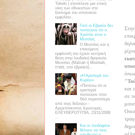
Toledo ) αποτέλεσε μια επική
νίκη των εθνικιστών στο
ξεκίνημα του ισπανικού
εμφυλίου...
Γιατί οι Εβραίοι δεν
Στην
πιστεύουν ότι ο
Χριστός είναι ο
επικ
Μεσσίας
δηλα
Ο Μεσσίας και η
επικείμενη
ρίχν
εμφάνισή του έχουν κεντρική
εκα
θέση στην Ιουδαϊκή θρησκεία.
Μεσσίας (Mašíah ή Moshiah,
υποσ
מָשִׁיחַ, στα εβραϊκά)...
όπως
«Η Αριστερά του
Κυρίου»
"Τού
«Πιστεύω ότι οι
και 
αριστεροί
πιστεύουν στον
σε π
Θεό περισσότερο
μουσ
από τους δεξιούς» -
Αρχιεπίσκοπος Ιερώνυμος,
Οικο
ΕΛΕΥΘΕΡΟΤΥΠΙΑ, 23/11/2008
...
τραγ
Και οι παιδόφιλοι
δημο
θέλουν να τους
μέλη
αποδεχτεί η