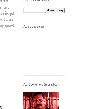
Γράψε και Ψάξε
ι τα
ν την
ονίκης!
λάδα με
σοφόρων!
Αναγνώστες
Αν δεν σ' αρέσει εδώ
ς