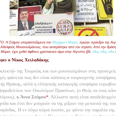
Ο: Η Στάμου υπερασπιζόμενη τον
Μοχάμεντ
Μόρσι
, πρώην πρόεδρο της Αιγ
 Αδελφούς Μουσουλμάνους, που ανατράπηκε από τον στρατό. Από την δράσ
 Μόρσι, έχει χυθεί άφθονο χριστιανικό αίμα στην Αίγυπτο (βλ.
εδώ
,
εδώ
,
εδώ
φει ο Νίκος Χειλαδάκης
κλεκτή» της Τουρκίας και των μουσουλμάνων στις προσεχεί
γές φαίνεται πως δεν είναι κάποιος-α τουρκογενής υποψήφιος
κής Θράκης, αλλά η ελληνικής καταγωγής υποψήφια ευρωβου
ψηφοδελτίου των Οικολόγων Πρασίνων, (ο Θεός να τους κάν
λόγους),
κ Άννα Στάμου
*
. Άλλωστε αυτή είναι αποδεδειγμέν
νίδα και έτσι δεν μπορούν να της ρίξουν την ρετσινιά της το
αγάνδας. Η εν λόγω κύρια λοιπόν, με φόντο την παραλία της