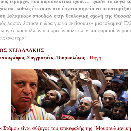
ούς ιεράρχες που κυριολεκτικά έχουν… «χάσει τα αυγά κα
άλια», καθώς έφτασαν στο έσχατο σημείο να υποστηρίξου
ση Ισλαμικών σπουδών στην θεολογική σχολή της Θεσσαλ
ός λοιπόν έφτασε η ώρα για να «κτίσουμε» μια ισλαμική Ελ
ευλογιές και πολλών υποκριτών πολιτικών και φαρισαίων ρα
εις ανώτερα!
ΟΣ ΧΕΙΛΑΔΑΚΗΣ
οσιογράφος-Συγγραφέας-Τουρκολόγος
-
Πηγή
κ Στάμου
είναι σύζυγος του επικεφαλής της "Μουσουλμανική