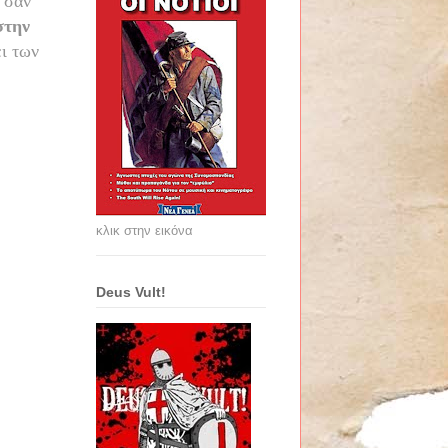
 σαν
στην
ει των
κλικ στην εικόνα
Deus Vult!