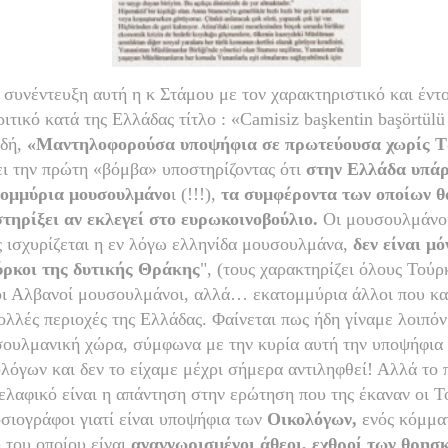
 συνέντευξη αυτή η κ Στάμου με τον χαρακτηριστικό και έντ
ριτικό κατά της Ελλάδας τίτλο : «Camisiz başkentin başörtülü
δή,
«Μαντηλοφορούσα υποψήφια σε πρωτεύουσα χωρίς Τ
ει την πρώτη «βόμβα» υποστηρίζοντας ότι
στην Ελλάδα υπάρ
τομμύρια μουσουλμάνο
ι (!!!),
τα συμφέροντα των οποίων θ
τηρίξει αν εκλεγεί στο ευρωκοινοβούλιο.
Οι μουσουλμάνοι
 ισχυρίζεται η εν λόγω ελληνίδα μουσουλμάνα,
δεν είναι μό
ρκοι της δυτικής Θράκης
", (τους χαρακτηρίζει όλους Τούρ
οι Αλβανοί μουσουλμάνοι, αλλά… εκατομμύρια άλλοι που κα
ολλές περιοχές της Ελλάδας. Φαίνεται πως ήδη γίναμε λοιπόν
ουλμανική χώρα, σύμφωνα με την κυρία αυτή την υποψήφια
λόγων και δεν το είχαμε μέχρι σήμερα αντιληφθεί! Αλλά το 
ελαφικό είναι η απάντηση στην ερώτηση που της έκαναν οι Τ
σιογράφοι γιατί είναι υποψήφια των
Οικολόγων,
ενός κόμματ
 του οποίου είναι
αναγνωρισμένοι άθεοι, εχθροί των θρησ