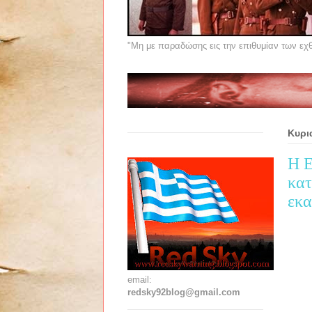
"Μη με παραδώσης εις την επιθυμίαν των εχθρ
Κυρι
Η Ε
κατ
εκα
email:
redsky92blog@gmail.com