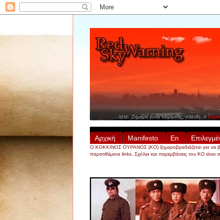
Αρχική
Manifesto
En
Επιλεγμέ
Ο ΚΟΚΚΙΝΟΣ ΟΥΡΑΝΟΣ (ΚΟ) ξημεροβραδιάζεται για να βρει, ν
παρατιθέμενα links. Σχόλια και παρεμβάσεις του ΚΟ είναι