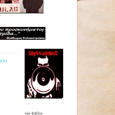
"
μου
νέο βιβλίο