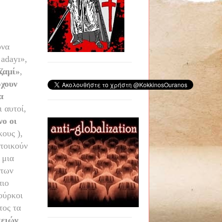
ονα
 adayı»,
ζαμί»
,
χουν
α
 αυτοί,
νο οι
κους ),
τοικούν
 μια
 των
πιο
ούρκοι
ος τα
κειών