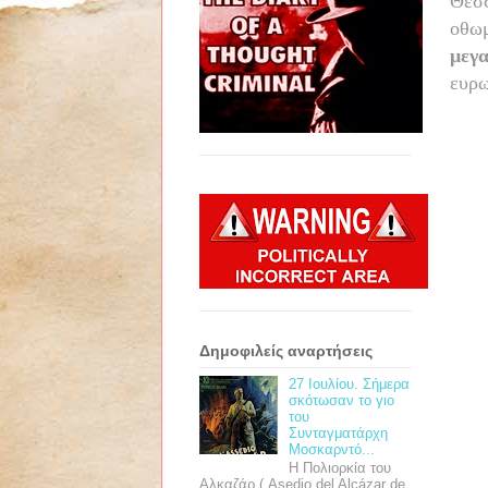
Θεσσ
οθωμ
μεγα
ευρω
Δημοφιλείς αναρτήσεις
27 Ιουλίου. Σήμερα
σκότωσαν το γιο
του
Συνταγματάρχη
Μοσκαρντό...
Η Πολιορκία του
Αλκαζάρ ( Asedio del Alcázar de