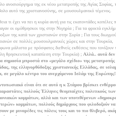
λο ανοσιούργημα της εκ νέου μετατροπής της Αγίας Σοφίας, 
ολο αυτό της χριστιανοσύνης, σε μουσουλμανικό τέμενος.
εια τι έχει να πει η κυρία αυτή για τις εκατοντάδες κοπέλες 
αγαν οι ομόθρησκοι της στην Νιγηρία ; Για τα φρικτά εγκλή
οξων της κατά των χριστιανών στην Συρία ; Για τους διωγμο
τιανών σε πολλές μουσουλμανικές χώρες και στην Τουρκία,
φωνα μάλιστα με πρόσφατες διεθνείς εκθέσεις που τονίζουν 
λη θρησκευτική καταπίεση στην Τουρκία) ;
Αλλά.. αυτά δεν
α σημασία μπροστά στο «μεγάλο σχέδιο» της μετατροπής
δας, της ελληνορθόδοξης χριστιανικής Ελλάδας, σε ισλα
, σε μεγάλο κέντρο του ανερχόμενου Ισλάμ της Ευρώπης!
ντυπωσιακό είναι ότι σε αυτό η κ Στάμου βρίσκει ενθέρμο
αραστάτες πολλούς Έλληνες θεομπαίχτες πολιτικούς των
ονιακών κομμάτων, αλλά και των υποτιθέμενων «δημοκρ
τερών» κομμάτων, πολλούς δημάρχους που φιλοδοξούν να
σουν με μιναρέδες τις πόλεις τους και το πιο θλιβερό, ακό