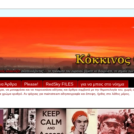
να Άρθρα
Please!
RedSky FILES
για να μπεις στο νόημα
α μεταφράσει και να παρουσιάσει ειδήσεις και άρθρα συμβατά με την θεματολογία του, χωρίς απαραί
 σε χρώμα ερυθρό. Αν ψάχνεις για mainstream ειδησεογραφία και άποψη, ήρθες στο λάθος μέρος.