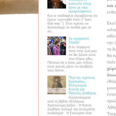
κοινωνία όπως
και 
έγινε με τους
ομοφυλόφιλους
ενδι
Και οι παιδόφιλοι ισχυρίζονται ότι
έχουν «γεννηθεί έτσι» (" born
Εκεί
that way "). Έτσι πρέπει να
θυσιάσουμε τα παιδιά μας σε
ισλα
αυ...
σθέν
Σε ευχαριστώ
την 
Σύριζα!
Δ εν περίμενα
τα δ
ποτέ στην ζωή μου
ότι θα ζούσα αυτό
θα κ
που έζησα χθες.
πολι
Πίστευα ότι ο λαός μας πλέον,
είναι ικανός μόνο να ανεβάζει
χώρα
τους δείκτε...
όπως
Περί της σχέσεως
έθιξ
Εκκλησίας,
Ελληνισμού,
μουσ
Καινής και
Παλαιάς Διαθήκης
έντο
Αποσπάσματα
προώ
από το βιβλίο «Ελλήνων
Χριστώνυμη Δόξα» : Η Καινή
Αθήν
Διαθήκη πολεμά τον αντίχριστο
Τουρ
Ιουδαϊσμό! Η Εκκλησία ούτε