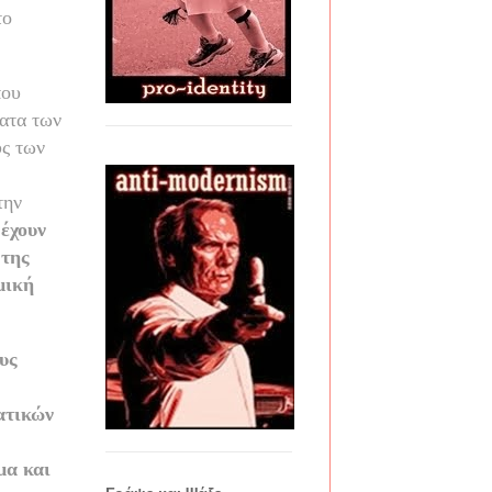
το
που
ματα των
ύς των
την
 έχουν
 της
μική
υς
ατικών
μα και