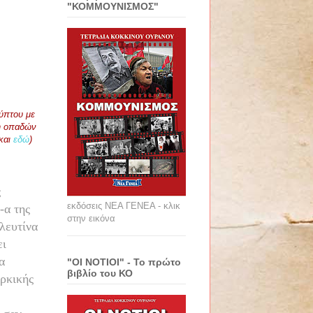
"ΚΟΜΜΟΥΝΙΣΜΟΣ"
ύπτου με
η οπαδών
και
εδώ
)
ς
εκδόσεις ΝΕΑ ΓΕΝΕΑ - κλικ
-α της
στην εικόνα
λευτίνα
ει
α
"ΟΙ ΝΟΤΙΟΙ" - Το πρώτο
βιβλίο του ΚΟ
υρκικής