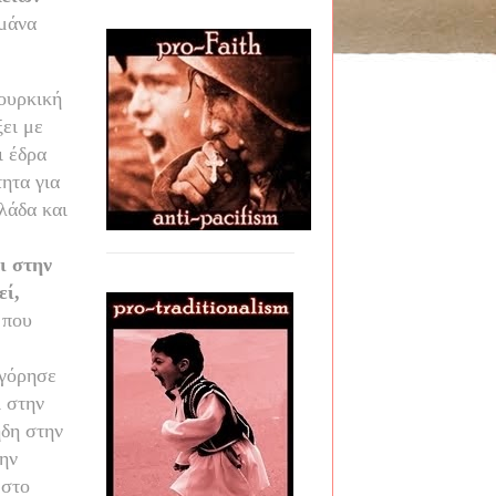
μάνα
τουρκική
ξει με
ι έδρα
ητα για
λάδα και
ι στην
εί,
 που
ηγόρησε
ι στην
ήδη στην
ην
 στο