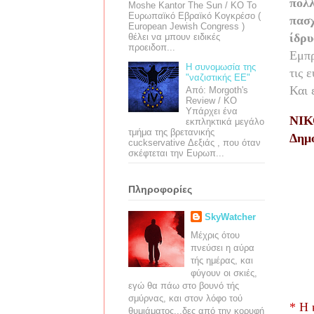
πολλ
Moshe Kantor The Sun / ΚΟ Το
Ευρωπαϊκό Εβραϊκό Κογκρέσο (
πασχ
European Jewish Congress )
ίδρυ
θέλει να μπουν ειδικές
προειδοπ...
Εμπρ
Η συνομωσία της
τις 
"ναζιστικής ΕΕ"
Και 
Από: Morgoth's
Review / ΚΟ
Υπάρχει ένα
ΝΙΚ
εκπληκτικά μεγάλο
τμήμα της βρετανικής
Δημ
cuckservative Δεξιάς , που όταν
σκέφτεται την Ευρωπ...
Πληροφορίες
SkyWatcher
Μέχρις ότου
πνεύσει η αύρα
τής ημέρας, και
φύγουν οι σκιές,
εγώ θα πάω στο βουνό τής
σμύρνας, και στον λόφο τού
*
Η
θυμιάματος...δες από την κορυφή