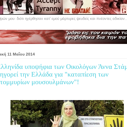
ών μου· διότι ηγέρθησαν κατ' εμού μάρτυρες ψευδείς και πνέοντες αδικίαν..
ακή 11 Μαΐου 2014
λληνίδα υποψήφια των Οικολόγων Άννα Στά
ηγορεί την Ελλάδα για "καταπίεση των
τομμυρίων μουσουλμάνων"!