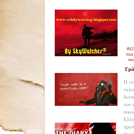
ΦΩΤ
τους
του
Γρά
Η «ε
εκλο
δυτι
του 
οικο
Ελλη
προπ