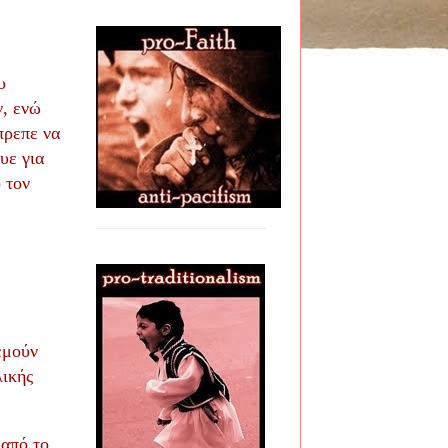
υ
ν, ενώ
πρεπε να
υε για
 τον
εμούν
λικής
 από το