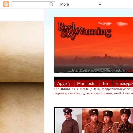
Αρχική
Manifesto
En
Επιλεγμέ
Ο ΚΟΚΚΙΝΟΣ ΟΥΡΑΝΟΣ (ΚΟ) ξημεροβραδιάζεται για να βρει, ν
παρατιθέμενα links. Σχόλια και παρεμβάσεις του ΚΟ είναι