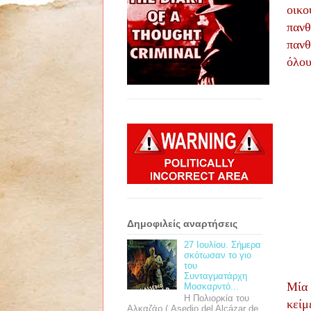
οικο
πανθ
πανθ
όλου
Δημοφιλείς αναρτήσεις
27 Ιουλίου. Σήμερα
σκότωσαν το γιο
του
Συνταγματάρχη
Μία 
Μοσκαρντό...
Η Πολιορκία του
κείμ
Αλκαζάρ ( Asedio del Alcázar de