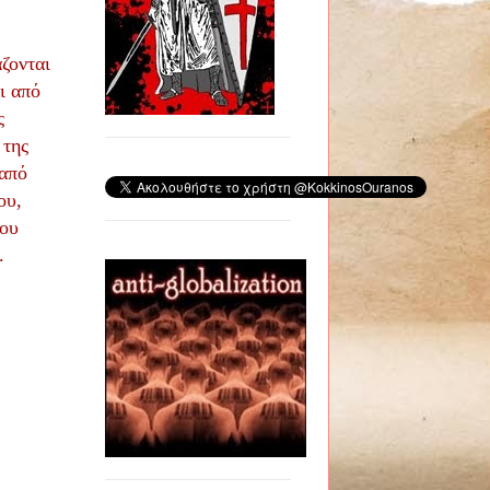
ζονται
ι από
ς
 της
 από
ου,
που
.