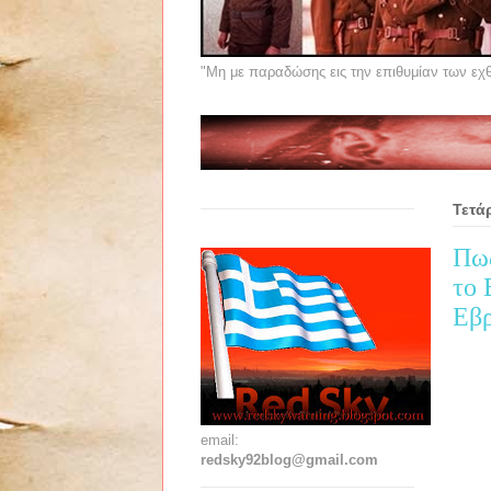
"Μη με παραδώσης εις την επιθυμίαν των εχθρ
Τετά
Πως
το 
Εβρ
email:
redsky92blog@gmail.com