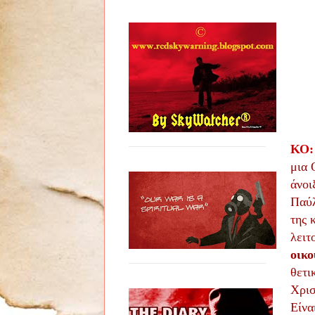
ΚΟ:
μια 
άνοι
Παύλ
της 
λειτ
οικο
θετι
Χρισ
Είνα