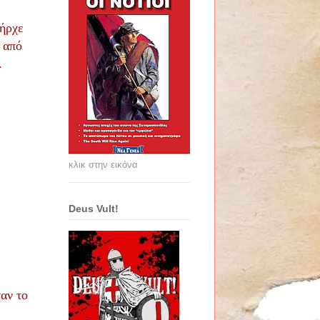
πήρχε
 από
.
κλικ στην εικόνα
Deus Vult!
αν το