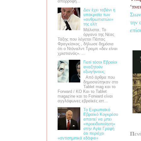
απορροφή...
‘πνε
Δεν έχει ταβάνι η
Σιων
υποκρισία των
«ανθρωπιστών»
την 
της ελίτ
επίσ
Μάλιστα. Το
όργανο της Νέας
Τάξης που λέγεται Πάπας
Φραγκίσκος , δήλωσε δημόσια
ότι ο Ντόναλντ Τραμπ «δεν είναι
χριστιανός». ...
Γιατί τόσοι Εβραίοι
αναζητούν
εξωγήινους;
Από άρθρα που
δημοσιεύτηκαν στο
Tablet mag και το
Forward / ΚΟ Και το Tablet
magazine και το Forward είναι
αγγλόφωνες εβραϊκές ιστ...
Το Ευρωπαϊκό
Εβραϊκό Κογκρέσο
απαιτεί να μπει
«προειδοποίηση»
στην Αγία Γραφή
Π
εν
ότι περιέχει
«αντισημιτικά εδάφια»