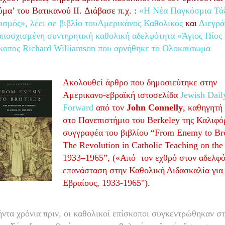
ύμα’ του Βατικανού
II
. Διάβασε π.χ. :
«Η Νέα Παγκόσμια Τάξ
ισμός», λέει σε βιβλίο τουΑμερικάνος Καθολικός
και
Διεγρά
αποσχισμένη συντηρητική καθολική αδελφότητα «Άγιος Πίος 
κοπος Richard Williamson που αρνήθηκε το Ολοκαύτωμα
Ακολουθεί άρθρο που δημοσιεύτηκε στην
Αμερικανο-ε
βραϊκή ιστοσελίδα
Jewish
Dail
Forward
από τον
John
Connelly
, καθηγητή 
στο Πανεπιστήμιο του
Berkeley
της Καλιφό
συγγραφέα του βιβλίου “
From
Enemy
to
Br
The
Revolution
in
Catholic
Teaching
on
the
1933–1965”, («Από
τον εχθρό στον αδελφό
επανάσταση στην Καθολική Διδασκαλία για
Εβραίους, 1933-1965"
).
ήντα χρόνια πριν, οι καθολικοί επίσκοποι συγκεντρώθηκαν σ