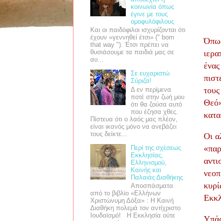
κοινωνία όπως
έγινε με τους
ομοφυλόφιλους
Και οι παιδόφιλοι ισχυρίζονται ότι
έχουν «γεννηθεί έτσι» (" born
Όπως
that way "). Έτσι πρέπει να
ιερα
θυσιάσουμε τα παιδιά μας σε
αυ...
ένας
Σε ευχαριστώ
πιστ
Σύριζα!
τους
Δ εν περίμενα
ποτέ στην ζωή μου
Θεό»
ότι θα ζούσα αυτό
που έζησα χθες.
κατα
Πίστευα ότι ο λαός μας πλέον,
είναι ικανός μόνο να ανεβάζει
τους δείκτε...
Οι
α
«
παρ
Περί της σχέσεως
Εκκλησίας,
αντι
Ελληνισμού,
Καινής και
νεοπ
Παλαιάς Διαθήκης
κυρί
Αποσπάσματα
από το βιβλίο «Ελλήνων
Εκκλ
Χριστώνυμη Δόξα» : Η Καινή
Διαθήκη πολεμά τον αντίχριστο
Ιουδαϊσμό! Η Εκκλησία ούτε
Υπάρ