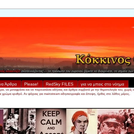
να Άρθρα
Please!
RedSky FILES
για να μπεις στο νόημα
α μεταφράσει και να παρουσιάσει ειδήσεις και άρθρα συμβατά με την θεματολογία του, χωρίς απαραί
 σε χρώμα ερυθρό. Αν ψάχνεις για mainstream ειδησεογραφία και άποψη, ήρθες στο λάθος μέρος.