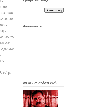
ινή
Γράψε και Ψάξε
τρία
εις που
 γλώσσα
ύσαν
Αναγνώστες
 της
ία ως «ο
χέσεων
 σχετικά
,
σης
ίθεσης
Αν δεν σ' αρέσει εδώ