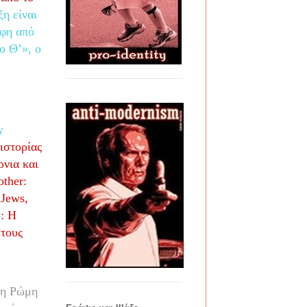
η είναι
φη από
ο Θ’», ο
y
ιστορίας
ρνια και
other
:
Jews
,
: Η
 τους
τη Ρώμη