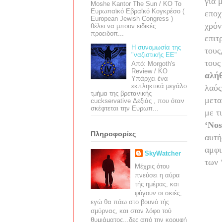
για 
Moshe Kantor The Sun / ΚΟ Το
Ευρωπαϊκό Εβραϊκό Κογκρέσο (
εποχ
European Jewish Congress )
χρόν
θέλει να μπουν ειδικές
προειδοπ...
επιτ
Η συνομωσία της
τους
"ναζιστικής ΕΕ"
τους
Από: Morgoth's
Review / ΚΟ
αλήθ
Υπάρχει ένα
εκπληκτικά μεγάλο
λαός
τμήμα της βρετανικής
μετα
cuckservative Δεξιάς , που όταν
σκέφτεται την Ευρωπ...
με τ
‘
Nos
Πληροφορίες
αυτή
αμφι
SkyWatcher
των 
Μέχρις ότου
πνεύσει η αύρα
τής ημέρας, και
φύγουν οι σκιές,
εγώ θα πάω στο βουνό τής
σμύρνας, και στον λόφο τού
θυμιάματος...δες από την κορυφή