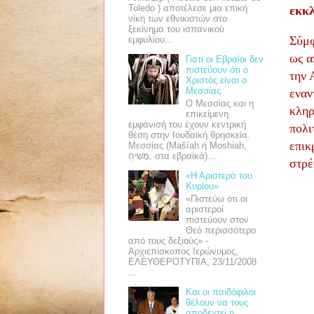
Toledo ) αποτέλεσε μια επική
εκκλ
νίκη των εθνικιστών στο
ξεκίνημα του ισπανικού
Σύμφ
εμφυλίου...
ως α
Γιατί οι Εβραίοι δεν
πιστεύουν ότι ο
την 
Χριστός είναι ο
Μεσσίας
εναν
Ο Μεσσίας και η
κληρ
επικείμενη
εμφάνισή του έχουν κεντρική
πολι
θέση στην Ιουδαϊκή θρησκεία.
επικ
Μεσσίας (Mašíah ή Moshiah,
מָשִׁיחַ, στα εβραϊκά)...
στρέ
«Η Αριστερά του
Κυρίου»
«Πιστεύω ότι οι
αριστεροί
πιστεύουν στον
Θεό περισσότερο
από τους δεξιούς» -
Αρχιεπίσκοπος Ιερώνυμος,
ΕΛΕΥΘΕΡΟΤΥΠΙΑ, 23/11/2008
...
Και οι παιδόφιλοι
θέλουν να τους
αποδεχτεί η