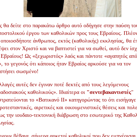
 θα δείτε στο παρακάτω άρθρο αυτό οδήγησε στην παύση το
ποστολικού έργου των καθολικών προς τους Εβραίους. Πλέο
 οποιοσδήποτε άνθρωπος, εκτός (καθολικής) εκκλησίας, θα έ
έψει στον Χριστό και να βαπτιστεί για να σωθεί, αυτό δεν ίσχ
 Εβραίους! Ως «ξεχωριστός» λαός και πάντοτε «αγαπητός από
, το γεγονός ότι κάποιος ήταν Εβραίος αρκούσε για να τον
στήσει σωσμένο!
λλαγές
αυτές
δεν
έγιναν
ποτέ
δεκτές
από
τους
λεγόμενους
αδοσιακούς
καθολικούς
».
Ιδιαίτερα οι
"σεντεβακαντιστές
"
στρατεύονται το «Βατικανό ΙΙ» κατηγορώντας το ότι εισήγαγε
ροτεσταντικές, αιρετικές και οικουμενιστικές θέσεις και πολ
ως την ιουδαιο-τεκτονική διάβρωση στο εσωτερικό της Καθο
ησίας.
χουν βέβαια, σήμερα αρκετοί καθολικοί που δεν εμπνέονται