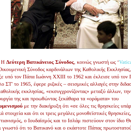
Η
Δεύτερη Βατικάνειος Σύνοδος
, κοινώς γνωστή ως ‘
Vatic
Οικουμενική Σύνοδος καρδινάλιων της Καθολικής Εκκλησίας,
ξε υπό τον Πάπα Ιωάννη
XXIII
το 1962 και έκλεισε υπό τον
ο ΣΤ' το 1965, έφερε ριζικές – σεισμικές αλλαγές στην διδα
καθολικής εκκλησίας, «εκσυγχρονίζοντας» μεταξύ άλλων, την
ουργία της και προωθώντας ξεκάθαρα τα «οράματα» του
υμενισμού
με την διακήρυξη ότι «σε όλες τις θρησκείες υπά
κά στοιχεία και ότι οι τρεις μεγάλες μονοθεϊστικές θρησκείες,
τιανισμός, ο Ιουδαϊσμός και το Ισλάμ πιστεύουν στον ίδιο Θ
ι γνωστό ότι το Βατικανό και ο εκάστοτε Πάπας πρωτοστατο