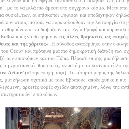
μια Σύνοδο που θα έφερνε την καθολική εκκλησία "στη σημερ
ή", με το να μιλά πιο άμεσα στο σύγχρονο κόσμο. Μετά από 
ια συσκέψεων, οι επίσκοποι ψήφισαν και αποδέχτηκαν δηλώσ
ρέπουν στους πιστούς να παρακολουθούν την λειτουργία στη
, ενθαρρύνονται να διαβάζουν την
Αγία Γραφή και παρακαλο
 Καθολικούς να θεωρήσουν
τις άλλες θρησκείες ως «πηγές
ειας και της χάριτος».
Η σύνοδος αναφέρθηκε στην εκκλησ
 του Θεού» και πρότεινε μια πιο δημοκρατική διάταξη των σ
ξύ των επισκόπων και του Πάπα. Πέρασε επίσης μια δήλωση
ις μη χριστιανικές θρησκείες, γνωστή με το λατινικό τίτλο της
tra
Aetate
’
(«Στην εποχή μας»). Το τέταρτο μέρος της δήλω
ς, μια δήλωση σχετικά με τους Εβραίους, αποδείχθηκε η πιο
λεγόμενη, αρκετές φορές σχεδόν αποτυχημένη, λόγω της αντ
‘συντηρητικών’ επισκόπων.