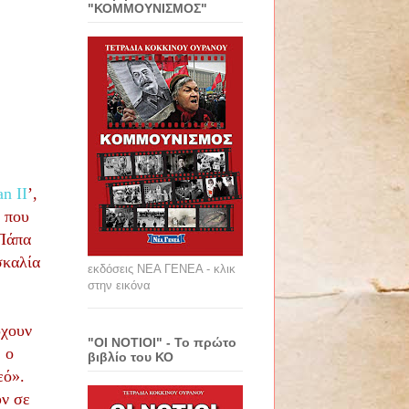
"ΚΟΜΜΟΥΝΙΣΜΟΣ"
an
II
’,
 που
 Πάπα
σκαλία
εκδόσεις ΝΕΑ ΓΕΝΕΑ - κλικ
στην εικόνα
ρχουν
"ΟΙ ΝΟΤΙΟΙ" - Το πρώτο
 ο
βιβλίο του ΚΟ
εό».
ύν σε