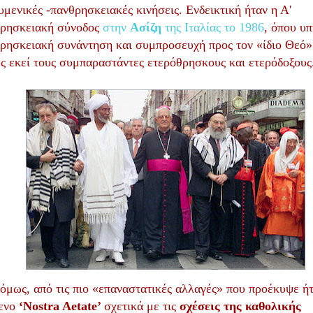
υμενικές -πανθρησκειακές κινήσεις. Ενδεικτική ήταν η Α'
ρησκειακή σύνοδος
στην
Ασίζη
της Ιταλίας το 1986
, όπου υ
ρησκειακή συνάντηση και συμπροσευχή προς τον «ίδιο Θεό»
ς εκεί τους συμπαραστάντες ετερόθρησκους και ετερόδοξους
όμως, από τις πιο «επαναστατικές αλλαγές» που προέκυψε ήτ
ενο
‘
Nostra
Aetate
’
σχετικά με τις
σχέσεις της καθολικής