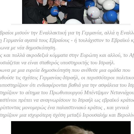
βραίοι μισούν την Εναλλακτική για τη Γερμανία, αλλά η Εναλλ
τη Γερμανία αγαπά τους Εβραίους - ή τουλάχιστον το Εβραϊκό κ
ωνα με νέα δημοσκόπηση.
 και πολλά ακροδεξιά κόμματα στην Ευρώπη και αλλού, το
A
υσιάζεται να είναι σταθερός υποστηρικτής του Ισραήλ.
ωνα με μια ευρεία δημοσκόπηση που ανέθεσε μια ομάδα που
θούσε τις σχέσεις Γερμανίας-Ισραήλ, οι περισσότεροι πολιτικο
υποστηρίζουν ότι ενδιαφέρονται βαθιά για την ασφάλεια του Ισ
τηρίζουν το αίτημα του Πρωθυπουργού Μπέντζαμιν Νετανιάχου 
ιστίνιοι πρέπει να αναγνωρίσουν το Ισραήλ ως εβραϊκό κράτο
ρίπτοντας μονομερώς ένα παλαιστινιακό κράτος , και γενικά
τηρίζουν μια ισχυρότερη σχέση μεταξύ Ιερουσαλήμ και Βερολίν