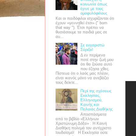
κοινωνία όπως
έγινε με τους
ομοφυλόφιλους
Και οι παιδόφιλοι ισχυρίζονται ότι
έχουν «γεννηθεί έτσι» (" born
that way "). Έτσι πρέπει να
θυσιάσουμε τα παιδιά μας σε
αυ...
Σε ευχαριστώ
Σύριζα!
Δ εν περίμενα
ποτέ στην ζωή μου
ότι θα ζούσα αυτό
που έζησα χθες.
Πίστευα ότι ο λαός μας πλέον,
είναι ικανός μόνο να ανεβάζει
τους δείκτε...
Περί της σχέσεως
Εκκλησίας,
Ελληνισμού,
Καινής και
Παλαιάς Διαθήκης
Αποσπάσματα
από το βιβλίο «Ελλήνων
Χριστώνυμη Δόξα» : Η Καινή
Διαθήκη πολεμά τον αντίχριστο
Ιουδαϊσμό! Η Εκκλησία ούτε