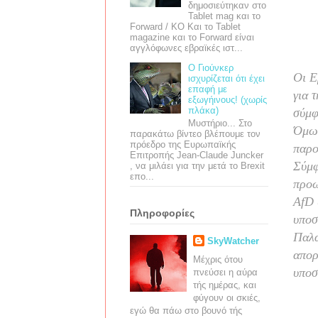
δημοσιεύτηκαν στο
Tablet mag και το
Forward / ΚΟ Και το Tablet
magazine και το Forward είναι
αγγλόφωνες εβραϊκές ιστ...
Ο Γιούνκερ
Οι Ε
ισχυρίζεται ότι έχει
επαφή με
για 
εξωγήινους! (χωρίς
πλάκα)
σύμφ
Μυστήριο... Στο
Όμως
παρακάτω βίντεο βλέπουμε τον
πρόεδρο της Ευρωπαϊκής
παρο
Επιτροπής Jean-Claude Juncker
Σύμφ
, να μιλάει για την μετά το Brexit
επο...
προω
AfD
Πληροφορίες
υποσ
Παλα
SkyWatcher
απορ
Μέχρις ότου
υποσ
πνεύσει η αύρα
τής ημέρας, και
φύγουν οι σκιές,
εγώ θα πάω στο βουνό τής