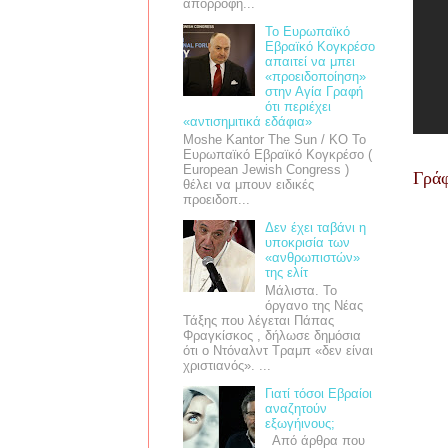
απορροφή...
Το Ευρωπαϊκό
Εβραϊκό Κογκρέσο
απαιτεί να μπει
«προειδοποίηση»
στην Αγία Γραφή
ότι περιέχει
«αντισημιτικά εδάφια»
Moshe Kantor The Sun / ΚΟ Το
Ευρωπαϊκό Εβραϊκό Κογκρέσο (
European Jewish Congress )
Γράφ
θέλει να μπουν ειδικές
προειδοπ...
Δεν έχει ταβάνι η
υποκρισία των
«ανθρωπιστών»
της ελίτ
Μάλιστα. Το
όργανο της Νέας
Τάξης που λέγεται Πάπας
Φραγκίσκος , δήλωσε δημόσια
ότι ο Ντόναλντ Τραμπ «δεν είναι
χριστιανός». ...
Γιατί τόσοι Εβραίοι
αναζητούν
εξωγήινους;
Από άρθρα που