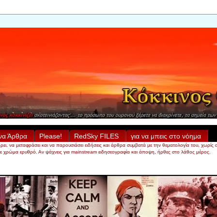
να Άρθρα
Please!
RedSky FILES
για να μπεις στο νόημα
α μεταφράσει και να παρουσιάσει ειδήσεις και άρθρα συμβατά με την θεματολογία του, χωρίς απαραί
 σε χρώμα ερυθρό. Αν ψάχνεις για mainstream ειδησεογραφία και άποψη, ήρθες στο λάθος μέρος.