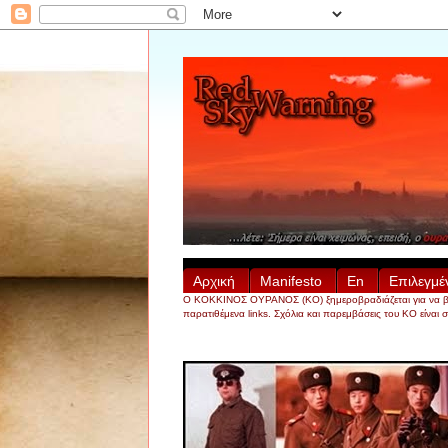
Αρχική
Manifesto
En
Επιλεγμέ
Ο ΚΟΚΚΙΝΟΣ ΟΥΡΑΝΟΣ (ΚΟ) ξημεροβραδιάζεται για να βρει, ν
παρατιθέμενα links. Σχόλια και παρεμβάσεις του ΚΟ είναι