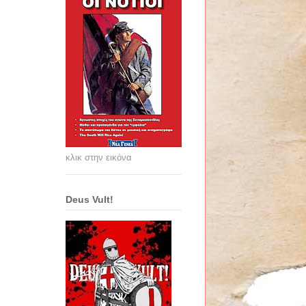
κλικ στην εικόνα
Deus Vult!