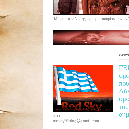
"Μη με παραδώσης εις την επιθυμίαν των εχθρ
Δευτ
ΓΕΡ
ομο
που
Λάν
ομο
του
δημ
email:
redsky92blog@gmail.com