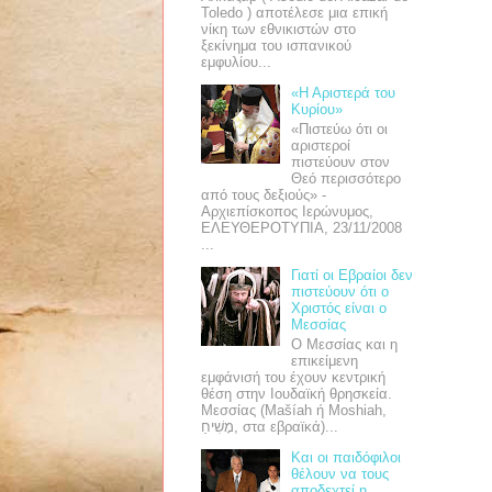
Toledo ) αποτέλεσε μια επική
νίκη των εθνικιστών στο
ξεκίνημα του ισπανικού
εμφυλίου...
«Η Αριστερά του
Κυρίου»
«Πιστεύω ότι οι
αριστεροί
πιστεύουν στον
Θεό περισσότερο
από τους δεξιούς» -
Αρχιεπίσκοπος Ιερώνυμος,
ΕΛΕΥΘΕΡΟΤΥΠΙΑ, 23/11/2008
...
Γιατί οι Εβραίοι δεν
πιστεύουν ότι ο
Χριστός είναι ο
Μεσσίας
Ο Μεσσίας και η
επικείμενη
εμφάνισή του έχουν κεντρική
θέση στην Ιουδαϊκή θρησκεία.
Μεσσίας (Mašíah ή Moshiah,
מָשִׁיחַ, στα εβραϊκά)...
Και οι παιδόφιλοι
θέλουν να τους
αποδεχτεί η