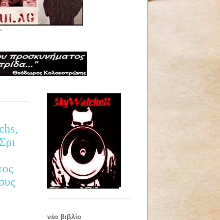
"
chs,
Σρι
τος
τους
νέο βιβλίο