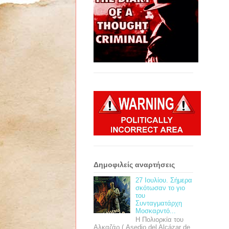
Δημοφιλείς αναρτήσεις
27 Ιουλίου. Σήμερα
σκότωσαν το γιο
του
Συνταγματάρχη
Μοσκαρντό...
Η Πολιορκία του
Αλκαζάρ ( Asedio del Alcázar de