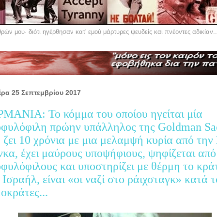
ών μου· διότι ηγέρθησαν κατ' εμού μάρτυρες ψευδείς και πνέοντες αδικίαν..
έρα 25 Σεπτεμβρίου 2017
ΜΑΝΙΑ: Το κόμμα του οποίου ηγείται μία
φυλόφιλη πρώην υπάλληλος της Goldman Sa
 ζει 10 χρόνια με μια μελαμψή κυρία από την 
κα, έχει μαύρους υποψήφιους, ψηφίζεται από
φυλόφιλους και υποστηρίζει με θέρμη το κρά
 Ισραήλ, είναι «οι ναζί στο ράιχσταγκ» κατά 
οκράτες...