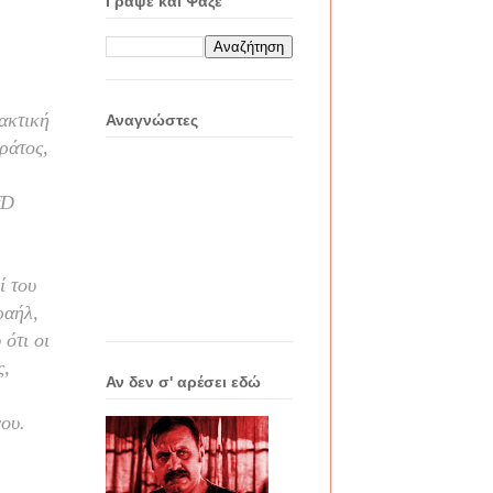
Γράψε και Ψάξε
ακτική
Αναγνώστες
ράτος,
fD
ί του
ραήλ,
ότι οι
ς,
Αν δεν σ' αρέσει εδώ
ου.