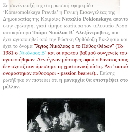
Σε συνέντευξή της στη ρωσική εφημερίδα
‘
Komsomolskaya
Pravda
’ η Γενική Εισαγγελέας της
Δημοκρατίας της Κριμαίας
Ναταλία
Poklonskaya
απαντά
στην ερώτηση, γιατί τίμησε ιδιαίτερα τον τελευταίο Ρώσο
αυτοκράτορα
Τσάρο Νικόλαο Β΄ Αλεξάντροβιτς
, που
έχει αγιοποιηθεί από την Ρώσικη Ορθόδοξη Εκκλησία και
έχει το όνομα
"Άγιος Νικόλαος ο το Πάθος Φέρων"
(Το
1981 ο
Νικόλαος Β΄
και οι πρώτου βαθμού συγγενείς του
αγιοποιήθηκαν. Δεν έγιναν μάρτυρες αφού ο θάνατος τους
δεν σχετιζόταν άμεσα με τη χριστιανική πίστη. Αντ’ αυτού
ονομάστηκαν παθοφόροι - passion bearers)..
Επίσης
ρωτήθηκε αν πιστεύει ότι
η μοναρχία θα επιστρέψει στο
μέλλον.