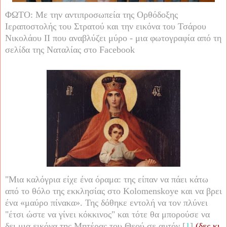
ΦΩΤΟ: Με την αντιπροσωπεία της Ορθόδοξης
Ιεραποστολής του Στρατού και την εικόνα του Τσάρου
Νικολάου ΙΙ που αναβλύζει μύρο - μια φωτογραφία από τη
σελίδα της Ναταλίας στο
Facebook
"Μια καλόγρια είχε ένα όραμα: της είπαν να πάει κάτω
από το θόλο της εκκλησίας στο
Kolomenskoye
και να βρει
ένα «μαύρο πίνακα». Της δόθηκε εντολή να τον πλύνει
"έτσι ώστε να γίνει κόκκινος" και τότε θα μπορούσε να
δει μια εικόνα της Μητέρας του Θεού σε αυτόν [
1
]
(δες κι