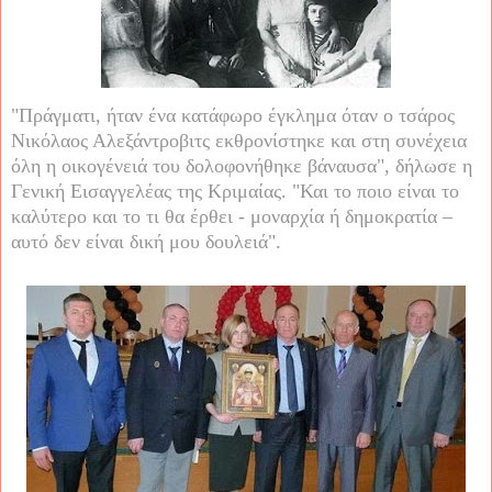
"Πράγματι, ήταν ένα κατάφωρο έγκλημα όταν ο τσάρος
Νικόλαος Αλεξάντροβιτς εκθρονίστηκε και στη συνέχεια
όλη η οικογένειά του δολοφονήθηκε βάναυσα", δήλωσε η
Γενική Εισαγγελέας της Κριμαίας. "Και το ποιο είναι το
καλύτερο και το τι θα έρθει - μοναρχία ή δημοκρατία –
αυτό δεν είναι δική μου δουλειά".