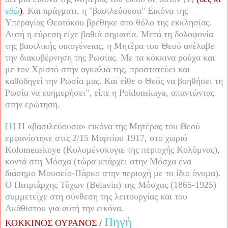
εδώ
)
. Και πράγματι, η "βασιλεύουσα" Εικόνα της
Υπεραγίας Θεοτόκου βρέθηκε στο θόλο της εκκλησίας.
Αυτή η εύρεση είχε βαθιά σημασία. Μετά τη δολοφονία
της βασιλικής οικογένειας, η Μητέρα του Θεού ανέλαβε
την διακυβέρνηση της Ρωσίας. Με τα κόκκινα ρούχα και
με τον Χριστό στην αγκαλιά της, προστατεύει και
καθοδηγεί την Ρωσία μας. Και είθε ο Θεός να βοηθήσει τη
Ρωσία να ευημερήσει", είπε η
Poklonskaya
, απαντώντας
στην ερώτηση.
[
1
] Η «βασιλεύουσα» εικόνα της Μητέρας του Θεού
εμφανίστηκε στις 2/15 Μαρτίου 1917, στο χωριό
Kolomenskoye
(Κολομένσκογιε της περιοχής Κολόμνας),
κοντά στη Μόσχα (τώρα υπάρχει στην Μόσχα ένα
διάσημο Μουσείο-Πάρκο στην περιοχή με το ίδιο όνομα).
Ο Πατριάρχης Τύχων (
Belavin
) της Μόσχας (1865-1925)
συμμετείχε στη σύνθεση της λειτουργίας και του
Ακάθιστου για αυτή την εικόνα.
Πηγή
ΚΟΚΚΙΝΟΣ ΟΥΡΑΝΟΣ /