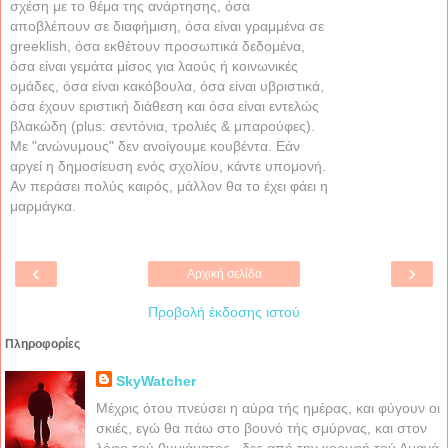
σχέση με το θέμα της ανάρτησης, όσα
αποβλέπουν σε διαφήμιση, όσα είναι γραμμένα σε
greeklish, όσα εκθέτουν προσωπικά δεδομένα,
όσα είναι γεμάτα μίσος για λαούς ή κοινωνικές
ομάδες, όσα είναι κακόβουλα, όσα είναι υβριστικά,
όσα έχουν εριστική διάθεση και όσα είναι εντελώς
βλακώδη (plus: σεντόνια, τρολιές & μπαρούφες).
Με "ανώνυμους" δεν ανοίγουμε κουβέντα. Εάν
αργεί η δημοσίευση ενός σχολίου, κάντε υπομονή.
Αν περάσει πολύς καιρός, μάλλον θα το έχει φάει η
μαρμάγκα.
‹
›
Αρχική σελίδα
Προβολή έκδοσης ιστού
Πληροφορίες
SkyWatcher
Μέχρις ότου πνεύσει η αύρα τής ημέρας, και φύγουν οι
σκιές, εγώ θα πάω στο βουνό τής σμύρνας, και στον
λόφο τού θυμιάματος...δες από την κορυφή τού Αμανά,