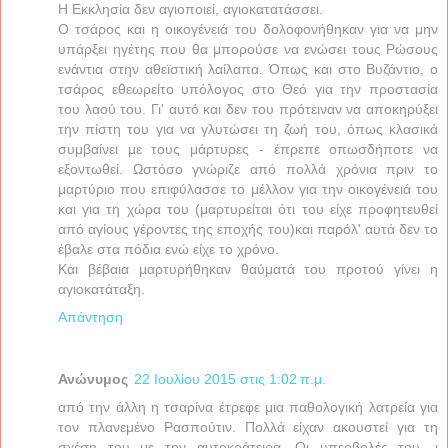
Η Εκκλησία δεν αγιοποιεί, αγιοκατατάσσει.
Ο τσάρος και η οικογένειά του δολοφονήθηκαν για να μην
υπάρξει ηγέτης που θα μπορούσε να ενώσει τους Ρώσους
ενάντια στην αθεϊστική λαίλαπα. Όπως και στο Βυζάντιο, ο
τσάρος εθεωρείτο υπόλογος στο Θεό για την προστασία
του λαού του. Γι' αυτό και δεν του πρότειναν να αποκηρύξει
την πίστη του για να γλυτώσει τη ζωή του, όπως κλασικά
συμβαίνει με τους μάρτυρες - έπρεπε οπωσδήποτε να
εξοντωθεί. Ωστόσο γνώριζε από πολλά χρόνια πριν το
μαρτύριο που επιφύλασσε το μέλλον για την οικογένειά του
και για τη χώρα του (μαρτυρείται ότι του είχε προφητευθεί
από αγίους γέροντες της εποχής του)και παρόλ' αυτά δεν το
έβαλε στα πόδια ενώ είχε το χρόνο.
Και βέβαια μαρτυρήθηκαν θαύματά του προτού γίνει η
αγιοκατάταξη.
Απάντηση
Ανώνυμος
22 Ιουλίου 2015 στις 1:02 π.μ.
από την άλλη η τσαρίνα έτρεφε μια παθολογική λατρεία για
τον πλανεμένο Ρασπούτιν. Πολλά είχαν ακουστεί για τη
σχέση του με την αυτοκράτειρα. Οι υπερβολές του, ι